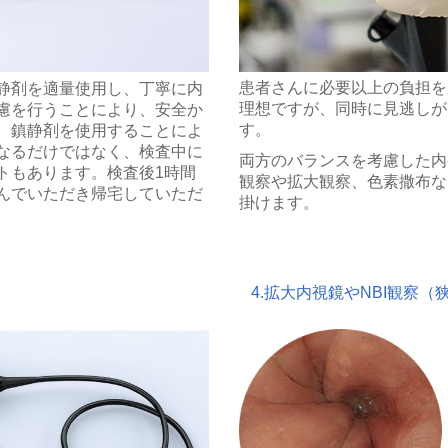
患者さんに必要以上の負担を
静剤を適量使用し、丁寧に内
理想ですが、同時に見逃しが
慮を行うことにより、安全か
す。
。鎮静剤を使用することによ
なるだけではなく、検査中に
両方のバランスを考慮した内
トもあります。検査後1時間
観察や拡大観察、色素撒布な
んでいただき帰宅していただ
掛けます。
4.拡大内視鏡やNBI観察